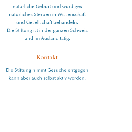
natürliche Geburt und würdiges
natürliches Sterben in Wissenschaft
und Gesellschaft behandeln.
Die Stiftung ist in der ganzen Schweiz
und im Ausland tätig.
Kontakt
Die Stiftung nimmt Gesuche entgegen
kann aber auch selbst aktiv werden.
Gesuche werden ausschliesslich in
elektronischer Form an
untenstehende E-Mail Adresse
entgegengenommen. Wir bitten
darum, dass Gesuche auf einen
kurzen Projektbeschrieb sowie ein